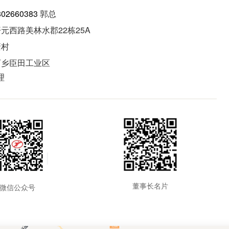
802660383
郭总
元西路美林水郡22栋25A
塘村
西乡臣田工业区
理
董事长名片
微信公众号