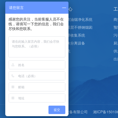
请您留言
关于俊源
产品中心
工
公司简介
商业餐饮油烟净化系统
商
感谢您的关注，当前客服人员不在
线，请填写一下您的信息，我们会
企业文化
预制式双层不锈钢烟囱
预
尽快和您联系。
公司资质
污衣布草收集系统
污
发展历程
厨房油水分离设备
厨
厂房厂貌
供水系统
供
出
新闻中心
公司新闻
行业新闻
常见问题
提交
版权所有：湖南俊源节能环保设备有限公司
湘ICP备15010