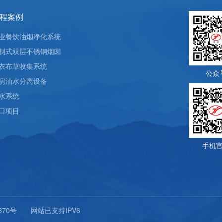
程案例
业餐饮油烟净化系统
制式双层不锈钢烟囱
衣布草收集系统
公众
房油水分离设备
水系统
口项目
手机
670号
网站已支持IPV6