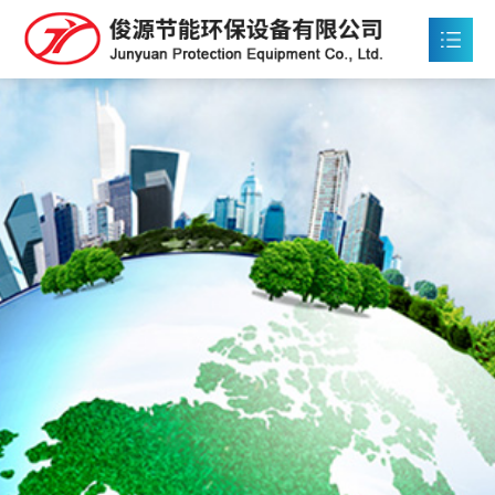
首页
关于俊源

产品中心

工程案例

新闻中心

售后服务

联系我们
