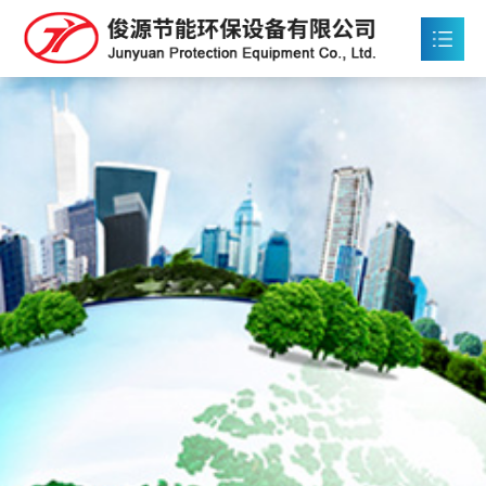
首页
关于俊源

产品中心

工程案例

新闻中心

售后服务

联系我们
